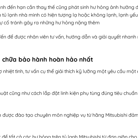
 lạnh đến hạn cần thay thế cũng phát sinh hư hỏng ảnh hưởng 
tủ lạnh nhà mình có hiện tượng lạ hoặc không lạnh, lạnh yếu,
 sự cố tránh gây ra những hư hỏng nặng thêm
 đến để được nhân viên tư vấn, hướng dẫn và giải quyết nhanh
a chữa bảo hành hoàn hảo nhất
 nhiệt tình, tư vấn cụ thể giải thích kỹ lưỡng một yêu cầu một
thuật cũng như cách lắp đặt linh kiện phụ tùng đúng tiêu chuẩ
ệm được đào tạo chuyên môn nghiệp vụ từ hãng Mitsubishi đ
 để tất cả các hư hỏng trên tủ lạnh Mitsubishi từ đơn giãn ch