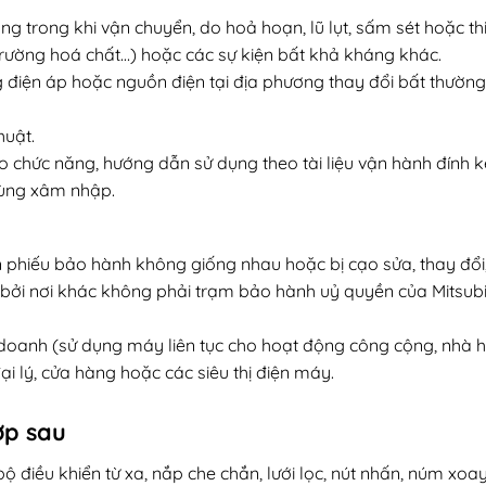
ạng trong khi vận chuyển, do hoả hoạn, lũ lụt, sấm sét hoặc thi
trường hoá chất…) hoặc các sự kiện bất khả kháng khác.
g điện áp hoặc nguồn điện tại địa phương thay đổi bất thườn
huật.
o chức năng, hướng dẫn sử dụng theo tài liệu vận hành đính 
rùng xâm nhập.
phiếu bảo hành không giống nhau hoặc bị cạo sửa, thay đổi,
 bởi nơi khác không phải trạm bảo hành uỷ quyền của Mitsubis
doanh (sử dụng máy liên tục cho hoạt động công cộng, nhà 
ại lý, cửa hàng hoặc các siêu thị điện máy.
ợp sau
ộ điều khiển từ xa, nắp che chắn, lưới lọc, nút nhấn, núm xoa