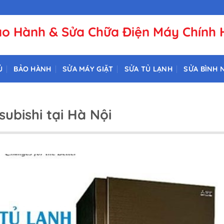
o Hành & Sửa Chữa Điện Máy Chính
Ủ
BẢO HÀNH
SỬA MÁY GIẶT
SỬA TỦ LẠNH
SỬA BÌNH 
ubishi tại Hà Nội