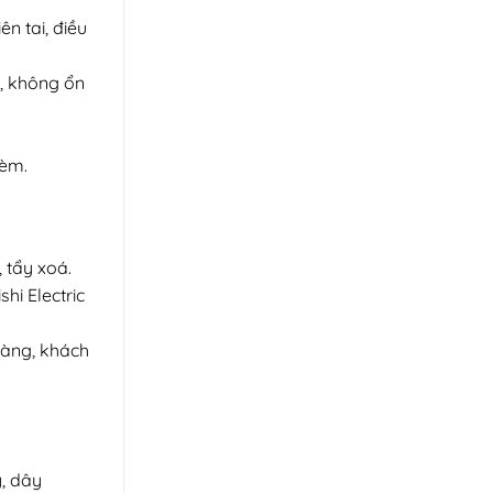
ên tai, điều
g, không ổn
kèm.
 tẩy xoá.
hi Electric
hàng, khách
y, dây