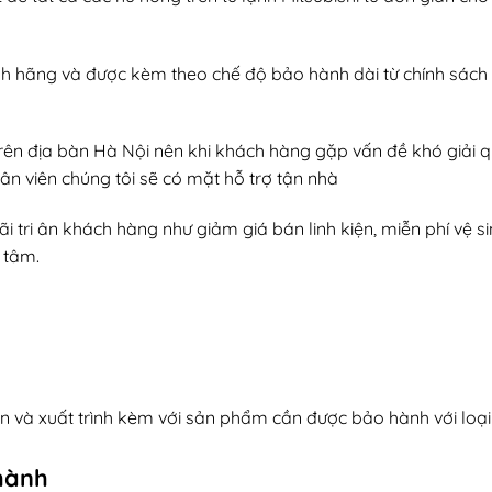
nh hãng và được kèm theo chế độ bảo hành dài từ chính sách
trên địa bàn Hà Nội nên khi khách hàng gặp vấn đề khó giải q
ân viên chúng tôi sẽ có mặt hỗ trợ tận nhà
tri ân khách hàng như giảm giá bán linh kiện, miễn phí vệ sin
 tâm.
in và xuất trình kèm với sản phẩm cần được bảo hành với loạ
hành