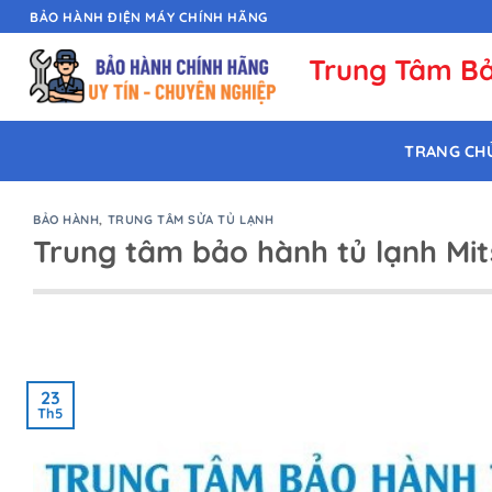
Chuyển
BẢO HÀNH ĐIỆN MÁY CHÍNH HÃNG
đến
Trung Tâm Bả
nội
dung
TRANG CH
BẢO HÀNH
,
TRUNG TÂM SỬA TỦ LẠNH
Trung tâm bảo hành tủ lạnh Mits
23
Th5