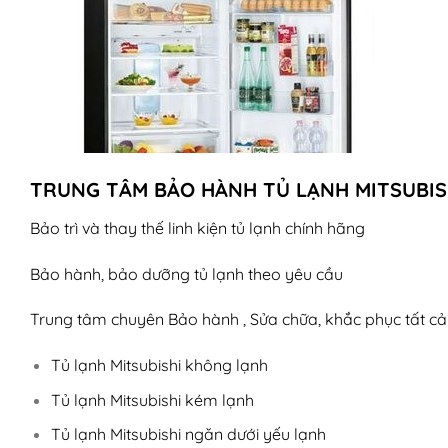
TRUNG TÂM BẢO HÀNH TỦ LẠNH MITSUBISH
Bảo trì và thay thế linh kiện tủ lạnh chính hãng
Bảo hành, bảo dưỡng tủ lạnh theo yêu cầu
Trung tâm chuyên Bảo hành , Sửa chữa, khắc phục tất cả 
Tủ lạnh Mitsubishi không lạnh
Tủ lạnh Mitsubishi kém lạnh
Tủ lạnh Mitsubishi ngăn dưới yếu lạnh