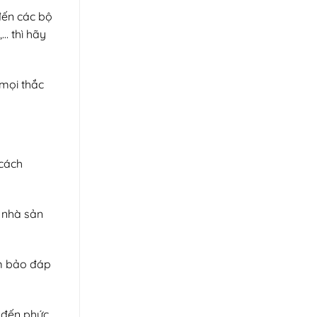
đến các bộ
… thì hãy
 mọi thắc
 cách
n nhà sản
ảm bảo đáp
o đến phức