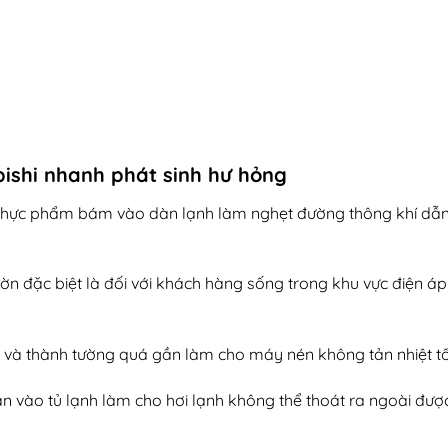
ishi nhanh phát sinh hư hỏng
c ăn thực phẩm bám vào dàn lạnh làm nghẹt đường thông khí dẫ
ờn đặc biệt là đối với khách hàng sống trong khu vực điện á
ạnh và thành tường quá gần làm cho máy nén không tản nhiệt t
n vào tủ lạnh làm cho hơi lạnh không thể thoát ra ngoài đượ