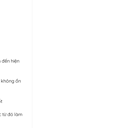
n đến hiện
p không ổn
ốt
c từ đó làm