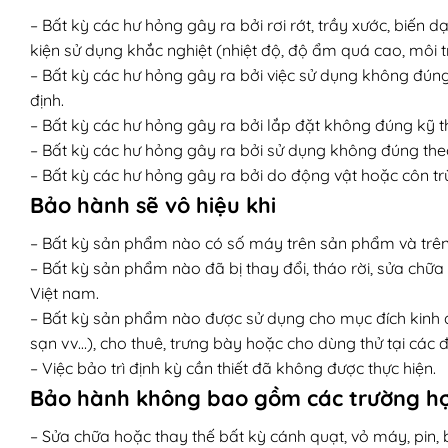
– Bất kỳ các hư hỏng gây ra bởi rơi rớt, trầy xước, biến d
kiện sử dụng khắc nghiệt (nhiệt độ, độ ẩm quá cao, môi 
– Bất kỳ các hư hỏng gây ra bởi việc sử dụng không đún
định.
– Bất kỳ các hư hỏng gây ra bởi lắp đặt không đúng kỹ t
– Bất kỳ các hư hỏng gây ra bởi sử dụng không đúng the
– Bất kỳ các hư hỏng gây ra bởi do động vật hoặc côn t
Bảo hành sẽ vô hiệu khi
– Bất kỳ sản phẩm nào có số máy trên sản phẩm và trên 
– Bất kỳ sản phẩm nào đã bị thay đổi, tháo rời, sửa chữa
Việt nam.
– Bất kỳ sản phẩm nào được sử dụng cho mục đích kinh 
sạn vv…), cho thuê, trưng bày hoặc cho dùng thử tại các đ
– Việc bảo trì định kỳ cần thiết đã không được thực hiện.
Bảo hành không bao gồm các trường h
– Sửa chữa hoặc thay thế bất kỳ cánh quạt, vỏ máy, pin, b