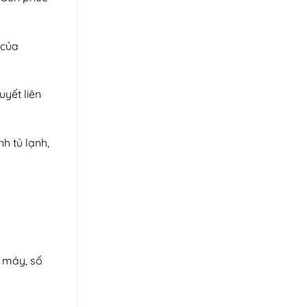
 của
uyết liên
h tủ lạnh,
i máy, số