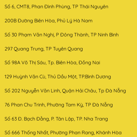
Số 6, CMT8, Phan Đình Phùng, TP Thái Nguyên
200B Đường Biên Hòa, Phủ Lý Hà Nam
Số 30 Phạm Văn Nghị, P Đông Thành, TP Ninh Bình
297 Quang Trung, TP Tuyên Quang
Số 98A Võ Thị Sáu, Tp. Biên Hòa, Đồng Nai
129 Huỳnh Văn Cù, Thủ Dầu Một, TP.Bình Dương
Số 202 Nguyễn Văn Linh, Quận Hải Châu, Tp Đà Nẵng
76 Phan Chu Trinh, Phường Tam Kỳ, TP Đà Nẵng
Số 63 Đ. Bạch Đằng, P. Tân Lập, TP. Nha Trang
Số 666 Thống Nhất, Phường Phan Rang, Khánh Hòa