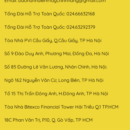
Email:
baohanhdienmaychinhhang@gmail.com
Tổng Đài Hỗ Trợ Toàn Quốc: 024.66632168
Tổng Đài Hỗ Trợ Toàn Quốc: 024.63292379
Tòa Nhà PVI Cầu Giấy, Q.Cầu Giấy, TP Hà Nội
Số 9 Đào Duy Anh, Phương Mai, Đống Đa, Hà Nội
Số 85 Đường Lê Văn Lương, Nhân Chính, Hà Nội.
Ngõ 162 Nguyễn Văn Cừ, Long Biên, TP Hà Nội
Tổ 15 Thị Trấn Đông Anh, H.Đông Anh, TP Hà Nội
Tòa Nhà Bitexco Financial Tower Hải Triều Q.1 TP.HCM
18C Phan Văn Trị, P.10, Q. Gò Vấp, TP HCM