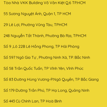
Tòa Nhà VKK Building Võ Văn Kiệt Q.6 TP.HCM
55 Sương Nguyệt Ánh, Quận 1, TP HCM
29 Lê Lợi, Phường Vũng Tàu, TPHCM
248 Nguyễn Tất Thành, Phường Bà Rịa, TPHCM
Số 9 ,Lô 22B Lê Hồng Phong, TP Hải Phòng
Số 597 Ngô Gia Tự , Phường Ninh Xá, TP. Bắc Ninh
Số 58 Trần Quốc Tuấn, TP Vĩnh Yên, Vĩnh Phúc
Số 83 Đường Hùng Vương-P.Ngô Quyền, TP Bắc Giang
Số 179 Đường Trần Phú, TP Hạ Long, Quảng Ninh
Số 443 Cù Chính Lan, TP Hoà Bình