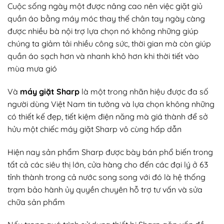
Cuộc sống ngày một được nâng cao nên việc giặt giủ
quần áo bằng máy móc thay thế chân tay ngày càng
được nhiều bà nội trợ lựa chọn nó không những giúp
chúng ta giảm tải nhiều công sức, thời gian mà còn giúp
quần áo sạch hơn và nhanh khô hơn khi thời tiết vào
mùa mưa gió
Và
máy giặt Sharp
là một trong nhãn hiệu được đa số
người dùng Việt Nam tin tưởng và lựa chọn không những
có thiết kế đẹp, tiết kiệm điện năng mà giá thành để sở
hửu một chiếc máy giặt Sharp vô cùng hấp dẫn
Hiện nay sản phẩm Sharp được bày bán phổ biến trong
tất cả các siêu thị lớn, cửa hàng cho đến các đại lý ở 63
tỉnh thành trong cả nước song song với đó là hệ thống
trạm bảo hành ủy quyền chuyên hỗ trợ tư vấn và sửa
chữa sản phẩm