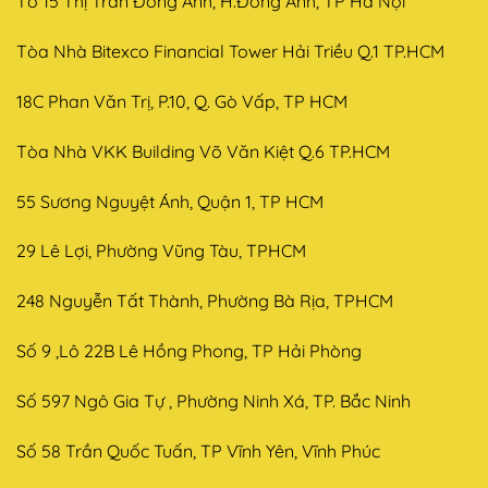
Tổ 15 Thị Trấn Đông Anh, H.Đông Anh, TP Hà Nội
Tòa Nhà Bitexco Financial Tower Hải Triều Q.1 TP.HCM
18C Phan Văn Trị, P.10, Q. Gò Vấp, TP HCM
Tòa Nhà VKK Building Võ Văn Kiệt Q.6 TP.HCM
55 Sương Nguyệt Ánh, Quận 1, TP HCM
29 Lê Lợi, Phường Vũng Tàu, TPHCM
248 Nguyễn Tất Thành, Phường Bà Rịa, TPHCM
Số 9 ,Lô 22B Lê Hồng Phong, TP Hải Phòng
Số 597 Ngô Gia Tự , Phường Ninh Xá, TP. Bắc Ninh
Số 58 Trần Quốc Tuấn, TP Vĩnh Yên, Vĩnh Phúc