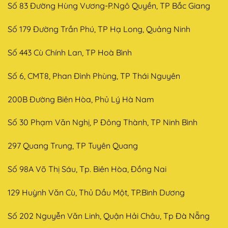
Số 83 Đường Hùng Vương-P.Ngô Quyền, TP Bắc Giang
Số 179 Đường Trần Phú, TP Hạ Long, Quảng Ninh
Số 443 Cù Chính Lan, TP Hoà Bình
Số 6, CMT8, Phan Đình Phùng, TP Thái Nguyên
200B Đường Biên Hòa, Phủ Lý Hà Nam
Số 30 Phạm Văn Nghị, P Đông Thành, TP Ninh Bình
297 Quang Trung, TP Tuyên Quang
Số 98A Võ Thị Sáu, Tp. Biên Hòa, Đồng Nai
129 Huỳnh Văn Cù, Thủ Dầu Một, TP.Bình Dương
Số 202 Nguyễn Văn Linh, Quận Hải Châu, Tp Đà Nẵng