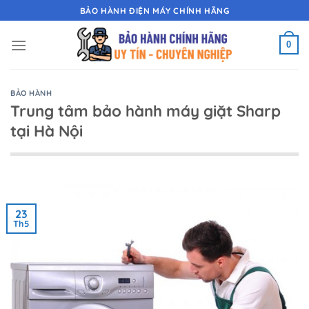
Chuyển
BẢO HÀNH ĐIỆN MÁY CHÍNH HÃNG
đến
nội
0
dung
BẢO HÀNH
Trung tâm bảo hành máy giặt Sharp
tại Hà Nội
23
Th5