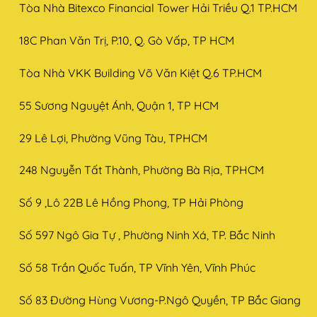
Tòa Nhà Bitexco Financial Tower Hải Triều Q.1 TP.HCM
18C Phan Văn Trị, P.10, Q. Gò Vấp, TP HCM
Tòa Nhà VKK Building Võ Văn Kiệt Q.6 TP.HCM
55 Sương Nguyệt Ánh, Quận 1, TP HCM
29 Lê Lợi, Phường Vũng Tàu, TPHCM
248 Nguyễn Tất Thành, Phường Bà Rịa, TPHCM
Số 9 ,Lô 22B Lê Hồng Phong, TP Hải Phòng
Số 597 Ngô Gia Tự , Phường Ninh Xá, TP. Bắc Ninh
Số 58 Trần Quốc Tuấn, TP Vĩnh Yên, Vĩnh Phúc
Số 83 Đường Hùng Vương-P.Ngô Quyền, TP Bắc Giang