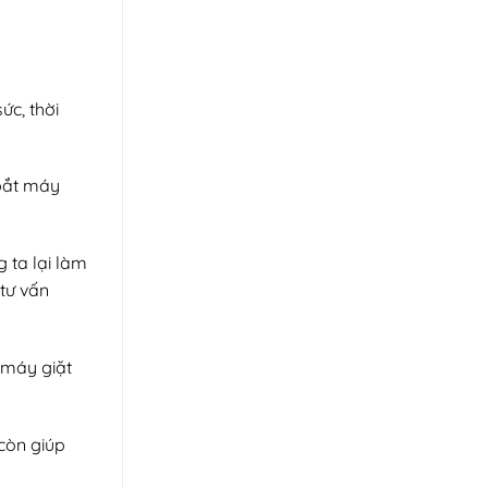
ức, thời
 bắt máy
 ta lại làm
tư vấn
 máy giặt
còn giúp