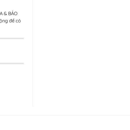
ỮA & BẢO
ộng để có