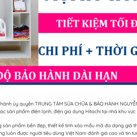
chi nhánh ủy quyền TRUNG TÂM SỬA CHỮA & BẢO HÀNH NGUYỄ
c sản phẩm điện lạnh, điện gia dụng Hitachi tại nhà khu vực
ng sản phẩm bền đẹp, thiết kế tinh xảo mẩu mã đa dạng giá 
ụng luôn được người tiêu dùng Việt Nam đánh giá cao và tin t