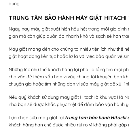
dụng
TRUNG TÂM BẢO HÀNH MÁY GIẶT HITACHI 
Ngày nay máy giặt xuất hiện hầu hết trong mỗi gia đình n
gian mà còn giúp quần áo nhanh khô và sạch sẽ hơn tr
Máy giặt mang đến cho chúng ta nhiều tiện ích như thế n
giặt hoạt động liên tục hoặc lơ là với việc bảo quản vệ
Những lúc như thế khách hàng lại phải lo lắng tìm mọi ph
cho vấn đề thêm xấu hơn vì vậy chúng tôi khuyên bạn khi
chuyên gia hoặc tìm những đơn vị sửa máy giặt để xử lí 
Nếu quý khách sử dụng máy giặt Hitachi ở khu vực Hà Nội 
nhà bạn sẽ được khắc phục triệt để đảm bảo vận hành yên
Lựa chọn sửa máy giặt tại
t
rung tâm bảo hành Hitachi 
khách hàng hạn chế được nhiều rủi ro vì không phải gặp