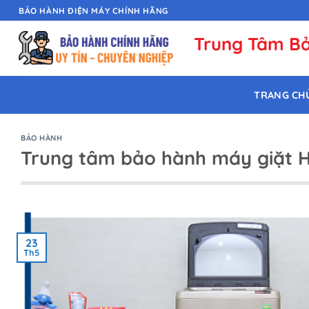
Chuyển
BẢO HÀNH ĐIỆN MÁY CHÍNH HÃNG
đến
Trung Tâm Bả
nội
dung
TRANG CH
BẢO HÀNH
Trung tâm bảo hành máy giặt Hi
23
Th5