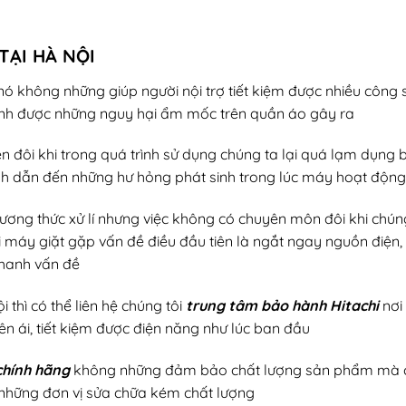
TẠI HÀ NỘI
ó không những giúp người nội trợ tiết kiệm được nhiều công s
ánh được những nguy hại ẩm mốc trên quần áo gây ra
ên đôi khi trong quá trình sử dụng chúng ta lại quá lạm dụng
 sinh dẫn đến những hư hỏng phát sinh trong lúc máy hoạt động
ương thức xử lí nhưng việc không có chuyên môn đôi khi chúng
 máy giặt gặp vấn đề điều đầu tiên là ngắt ngay nguồn điện, 
nhanh vấn đề
thì có thể liên hệ chúng tôi
trung tâm bảo hành Hitachi
nơi
 ái, tiết kiệm được điện năng như lúc ban đầu
chính hãng
không những đảm bảo chất lượng sản phẩm mà 
 những đơn vị sửa chữa kém chất lượng