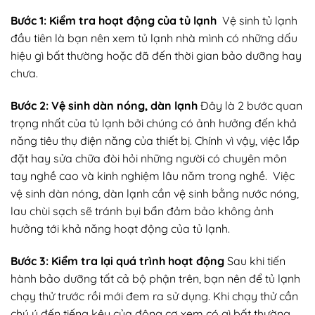
Bước 1: Kiểm tra hoạt động của tủ lạnh
Vệ sinh tủ lạnh
đầu tiên là bạn nên xem tủ lạnh nhà mình có những dấu
hiệu gì bất thường hoặc đã đến thời gian bảo dưỡng hay
chưa.
Bước 2: Vệ sinh dàn nóng, dàn lạnh
Đây là 2 bước quan
trọng nhất của tủ lạnh bởi chúng có ảnh hưởng đến khả
năng tiêu thụ điện năng của thiết bị. Chính vì vậy, việc lắp
đặt hay sửa chữa đòi hỏi những người có chuyên môn
tay nghề cao và kinh nghiệm lâu năm trong nghề. Việc
vệ sinh dàn nóng, dàn lạnh cần vệ sinh bằng nước nóng,
lau chùi sạch sẽ tránh bụi bẩn đảm bảo không ảnh
hưởng tới khả năng hoạt động của tủ lạnh.
Bước 3: Kiểm tra lại quá trình hoạt động
Sau khi tiến
hành bảo dưỡng tất cả bộ phận trên, bạn nên để tủ lạnh
chạy thử trước rồi mới đem ra sử dụng. Khi chạy thử cần
chú ý đến tiếng kêu của động cơ xem có gì bất thường