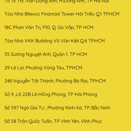
Tổ 15 Thị Trấn Đông Anh, H.Đông Anh, TP Hà Nội
Tòa Nhà Bitexco Financial Tower Hải Triều Q.1 TP.HCM
18C Phan Văn Trị, P.10, Q. Gò Vấp, TP HCM
Tòa Nhà VKK Building Võ Văn Kiệt Q.6 TP.HCM
55 Sương Nguyệt Ánh, Quận 1, TP HCM
29 Lê Lợi, Phường Vũng Tàu, TPHCM
248 Nguyễn Tất Thành, Phường Bà Rịa, TPHCM
Số 9 ,Lô 22B Lê Hồng Phong, TP Hải Phòng
Số 597 Ngô Gia Tự , Phường Ninh Xá, TP. Bắc Ninh
Số 58 Trần Quốc Tuấn, TP Vĩnh Yên, Vĩnh Phúc