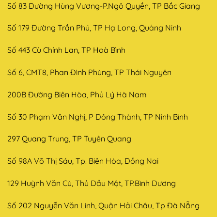
Số 83 Đường Hùng Vương-P.Ngô Quyền, TP Bắc Giang
Số 179 Đường Trần Phú, TP Hạ Long, Quảng Ninh
Số 443 Cù Chính Lan, TP Hoà Bình
Số 6, CMT8, Phan Đình Phùng, TP Thái Nguyên
200B Đường Biên Hòa, Phủ Lý Hà Nam
Số 30 Phạm Văn Nghị, P Đông Thành, TP Ninh Bình
297 Quang Trung, TP Tuyên Quang
Số 98A Võ Thị Sáu, Tp. Biên Hòa, Đồng Nai
129 Huỳnh Văn Cù, Thủ Dầu Một, TP.Bình Dương
Số 202 Nguyễn Văn Linh, Quận Hải Châu, Tp Đà Nẵng