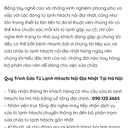
Bằng tay nghề cao và những kinh nghiệm phong phú va
vấp với các dòng tủ lạnh hitachi nội địa nhật, cũng như
tân trang thiết bị tân tiến từ đó kĩ thuật viên chúng tôi có
thể ktra chuẩn xác mỗi khi tủ lạnh gặp sự cố, chỉ cần
nghe tình trạng tủ nhà quý khách đang gặp gì chúng tôi
đều có thể bắt bệnh nhanh, bởi vì chúng tôi tiếp xúc và
sửa chữa tủ lạnh hitachi nội địa nhật hàng ngày nên
chúng tôi hiểu đặc tính của nó, những đời nào hay hỏng
bộ phận nào nên dễ dàng cho việc sửa chữa
Quy Trình Sửa Tủ Lạnh Hitachi Nội Địa Nhật Tại Hà Nội
– Tiếp nhận thông tin khách hàng có nhu cầu sửa tủ lạnh
hitachi tại Hà Nội bằng số tổng đài chính :
090.120.6665
– Nhân viên trực tổng đài nghe máy tiếp nhận dịch vụ
sửa tủ lạnh hitachi chuyển thông tin đến bộ phận trạm
sửa chữa tủ lạnh hitachi gần nhất
– Kĩ thuật sẽ chủ đông gọi lại khách hàng hỏi tình trạng