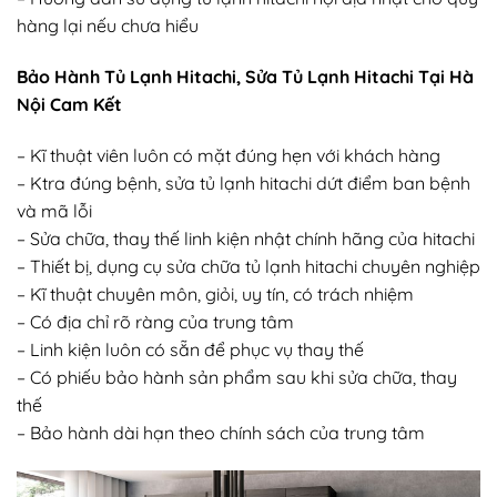
hàng lại nếu chưa hiểu
Bảo Hành Tủ Lạnh Hitachi, Sửa Tủ Lạnh Hitachi Tại Hà
Nội Cam Kết
– Kĩ thuật viên luôn có mặt đúng hẹn với khách hàng
– Ktra đúng bệnh, sửa tủ lạnh hitachi dứt điểm ban bệnh
và mã lỗi
– Sửa chữa, thay thế linh kiện nhật chính hãng của hitachi
– Thiết bị, dụng cụ sửa chữa tủ lạnh hitachi chuyên nghiệp
– Kĩ thuật chuyên môn, giỏi, uy tín, có trách nhiệm
– Có địa chỉ rõ ràng của trung tâm
– Linh kiện luôn có sẵn để phục vụ thay thế
– Có phiếu bảo hành sản phẩm sau khi sửa chữa, thay
thế
– Bảo hành dài hạn theo chính sách của trung tâm