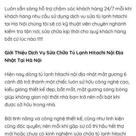
Luôn sẵn sàng hỗ trợ chăm sóc khách hàng 24/7 mỗi khi
khách hàng nhu cầu sử dụng dịch vụ sửa tủ lạnh hitachi
tại Hà Nội chúng tôi sẽ có kỹ thuật viên chuyên nghành
kiểm tra tận nơi, sửa chữa kịp thời cho quý khách hàng
bất cứ lúc nào !!!!!!
Giới Thiệu Dịch Vụ Sửa Chữa Tủ Lạnh Hitachi Nội Địa
Nhật Tại Hà Nội
Hiện nay dòng tủ lạnh hitachi nội địa nhật mặt gương 6
cánh đã trở thành một chiếc luôn sử hữu công nghệ cao,
kiểu giáng thiết kế đẹp, bắt mắt, mặt gương sáng bóng
giúp không gian nội thất nhà bạn trở nên nỗi bật khi
được sở hữu trong nhà.
Bởi tính năng và công nghệ thiết kế, cũng như linh kiện
cũng độc quyền, nên mỗi khi gặp sự cố thì hầu hết thợ
mới hoặc chưa có kinh nghiệm sửa chữa tủ lạnh hitachi