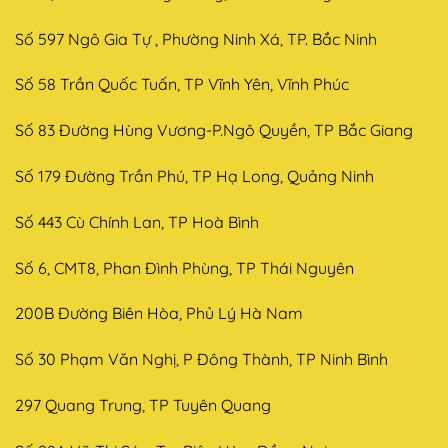
Số 597 Ngô Gia Tự , Phường Ninh Xá, TP. Bắc Ninh
Số 58 Trần Quốc Tuấn, TP Vĩnh Yên, Vĩnh Phúc
Số 83 Đường Hùng Vương-P.Ngô Quyền, TP Bắc Giang
Số 179 Đường Trần Phú, TP Hạ Long, Quảng Ninh
Số 443 Cù Chính Lan, TP Hoà Bình
Số 6, CMT8, Phan Đình Phùng, TP Thái Nguyên
200B Đường Biên Hòa, Phủ Lý Hà Nam
Số 30 Phạm Văn Nghị, P Đông Thành, TP Ninh Bình
297 Quang Trung, TP Tuyên Quang