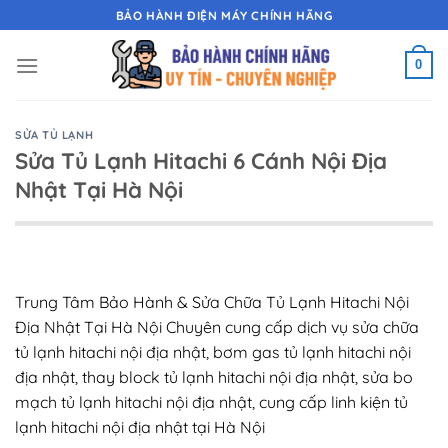
Chuyển
BẢO HÀNH ĐIỆN MÁY CHÍNH HÃNG
đến
nội
0
dung
SỬA TỦ LẠNH
Sửa Tủ Lạnh Hitachi 6 Cánh Nội Địa
Nhật Tại Hà Nội
Trung Tâm Bảo Hành & Sửa Chữa Tủ Lạnh Hitachi Nội
Địa Nhật Tại Hà Nội Chuyên cung cấp dịch vụ sửa chữa
tủ lạnh hitachi nội địa nhật, bơm gas tủ lạnh hitachi nội
địa nhật, thay block tủ lạnh hitachi nội địa nhật, sửa bo
mạch tủ lạnh hitachi nội địa nhật, cung cấp linh kiện tủ
lạnh hitachi nội địa nhật tại Hà Nội