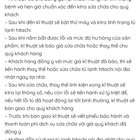
bệnh và hẹn giờ chuẩn xác đến ktra sửa chữa cho quý
khách
– Sau khi đến kĩ thuật sẽ bật thử máy và ktra tình trạng tủ
lạnh hitachi
– Sau khi nắm bắt được lỗi và mức độ hư hỏng của sản
phẩm, kĩ thuật sẽ báo giá sửa chữa hoặc thay thế cho
quý khách hàng
– Khách hàng đồng ý với mức giá kĩ thuật đã bảo, thì sẽ
tiến hành thay thế hoặc sửa chữa tủ lạnh hitachi nội địa
nhật ngay tại nhà
– Sau khi sửa chữa, thay thế linh kiện xong kĩ thuật sẽ
ktra lại thông số, nếu còn lỗi sẽ tiến hành xử lý triệt để,
nếu hết lỗi tủ đã hoạt động lại tốt bình thường, kĩ thuật sẽ
bàn giao cho quý khách hàng
– Trước khi bàn giao kĩ thuật sẽ viết phiếu bảo hành và
thanh toán phí dịch vụ sửa chữa với giá quý khách đã
đồng ý
– Hướng dẫn sử dụng tủ lạnh hitachi nội địa nhật cho quý