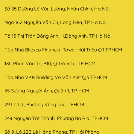
Số 85 Đường Lê Văn Lương, Nhân Chính, Hà Nội.
Ngõ 162 Nguyễn Văn Cừ, Long Biên, TP Hà Nội
Tổ 15 Thị Trấn Đông Anh, H.Đông Anh, TP Hà Nội
Tòa Nhà Bitexco Financial Tower Hải Triều Q.1 TP.HCM
18C Phan Văn Trị, P.10, Q. Gò Vấp, TP HCM
Tòa Nhà VKK Building Võ Văn Kiệt Q.6 TP.HCM
55 Sương Nguyệt Ánh, Quận 1, TP HCM
29 Lê Lợi, Phường Vũng Tàu, TPHCM
248 Nguyễn Tất Thành, Phường Bà Rịa, TPHCM
Số 9 ,Lô 22B Lê Hồng Phong, TP Hải Phòng