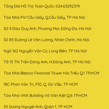
Tổng Đài Hỗ Trợ Toàn Quốc: 024.63292379
Tòa Nhà PVI Cầu Giấy, Q.Cầu Giấy, TP Hà Nội
Số 9 Đào Duy Anh, Phương Mai, Đống Đa, Hà Nội
Số 85 Đường Lê Văn Lương, Nhân Chính, Hà Nội.
Ngõ 162 Nguyễn Văn Cừ, Long Biên, TP Hà Nội
Tổ 15 Thị Trấn Đông Anh, H.Đông Anh, TP Hà Nội
Tòa Nhà Bitexco Financial Tower Hải Triều Q.1 TP.HCM
18C Phan Văn Trị, P.10, Q. Gò Vấp, TP HCM
Tòa Nhà VKK Building Võ Văn Kiệt Q.6 TP.HCM
55 Sương Nguyệt Ánh, Quận 1, TP HCM