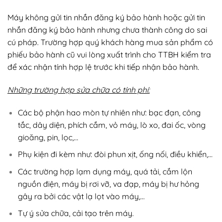
Máy không gửi tin nhắn đăng ký bảo hành hoặc gửi tin
nhắn đăng ký bảo hành nhưng chưa thành công do sai
cú pháp. Trường hợp quý khách hàng mua sản phẩm có
phiếu bảo hành cũ vui lòng xuất trình cho TTBH kiểm tra
để xác nhận tính hợp lệ trước khi tiếp nhận bảo hành.
Những trường hợp sửa chữa có tính phí:
Các bộ phận hao mòn tự nhiên như: bạc đạn, công
tắc, dây diện, phích cắm, vỏ máy, lò xo, đai ốc, vòng
gioăng, pin, lọc,…
Phụ kiện đi kèm như: đòi phun xịt, ống nối, điều khiển,…
Các trường hợp lạm dụng máy, quá tải, cắm lộn
nguồn điện, máy bị rơi vỡ, va đạp, máy bị hư hỏng
gây ra bởi các vật lạ lọt vào máy,…
Tự ý sửa chữa, cải tạo trên máy.