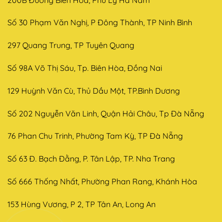
Số 30 Phạm Văn Nghị, P Đông Thành, TP Ninh Bình
297 Quang Trung, TP Tuyên Quang
Số 98A Võ Thị Sáu, Tp. Biên Hòa, Đồng Nai
129 Huỳnh Văn Cù, Thủ Dầu Một, TP.Bình Dương
Số 202 Nguyễn Văn Linh, Quận Hải Châu, Tp Đà Nẵng
76 Phan Chu Trinh, Phường Tam Kỳ, TP Đà Nẵng
Số 63 Đ. Bạch Đằng, P. Tân Lập, TP. Nha Trang
Số 666 Thống Nhất, Phường Phan Rang, Khánh Hòa
153 Hùng Vương, P 2, TP Tân An, Long An