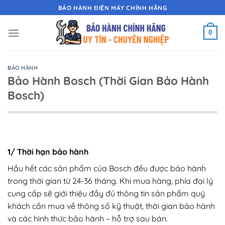
Chuyển
BẢO HÀNH ĐIỆN MÁY CHÍNH HÃNG
đến
nội
0
dung
BẢO HÀNH
Bảo Hành Bosch (Thời Gian Bảo Hành
Bosch)
1/ Thời hạn bảo hành
Hầu hết các sản phẩm của Bosch đều được bảo hành
trong thời gian từ 24-36 tháng. Khi mua hàng, phía đại lý
cung cấp sẽ giới thiệu đầy đủ thông tin sản phẩm quý
khách cần mua về thông số kỹ thuật, thời gian bảo hành
và các hình thức bảo hành – hỗ trợ sau bán.