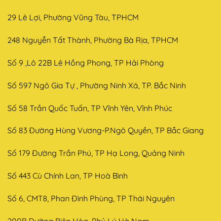
29 Lê Lợi, Phường Vũng Tàu, TPHCM
248 Nguyễn Tất Thành, Phường Bà Rịa, TPHCM
Số 9 ,Lô 22B Lê Hồng Phong, TP Hải Phòng
Số 597 Ngô Gia Tự , Phường Ninh Xá, TP. Bắc Ninh
Số 58 Trần Quốc Tuấn, TP Vĩnh Yên, Vĩnh Phúc
Số 83 Đường Hùng Vương-P.Ngô Quyền, TP Bắc Giang
Số 179 Đường Trần Phú, TP Hạ Long, Quảng Ninh
Số 443 Cù Chính Lan, TP Hoà Bình
Số 6, CMT8, Phan Đình Phùng, TP Thái Nguyên
200B Đường Biên Hòa, Phủ Lý Hà Nam