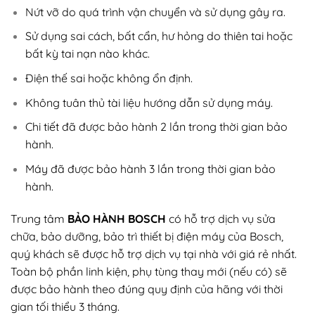
Nứt vỡ do quá trình vận chuyển và sử dụng gây ra.
Sử dụng sai cách, bất cẩn, hư hỏng do thiên tai hoặc
bất kỳ tai nạn nào khác.
Điện thế sai hoặc không ổn định.
Không tuân thủ tài liệu hướng dẫn sử dụng máy.
Chi tiết đã được bảo hành 2 lần trong thời gian bảo
hành.
Máy đã được bảo hành 3 lần trong thời gian bảo
hành.
Trung tâm
BẢO HÀNH BOSCH
có hỗ trợ dịch vụ sửa
chữa, bảo dưỡng, bảo trì thiết bị điện máy của Bosch,
quý khách sẽ được hỗ trợ dịch vụ tại nhà với giá rẻ nhất.
Toàn bộ phần linh kiện, phụ tùng thay mới (nếu có) sẽ
được bảo hành theo đúng quy định của hãng với thời
gian tối thiểu 3 tháng.